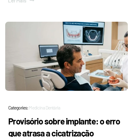
Ler Mais
Categories:
Medicina Dentária
Provisório sobre implante: o erro
que atrasa a cicatrização