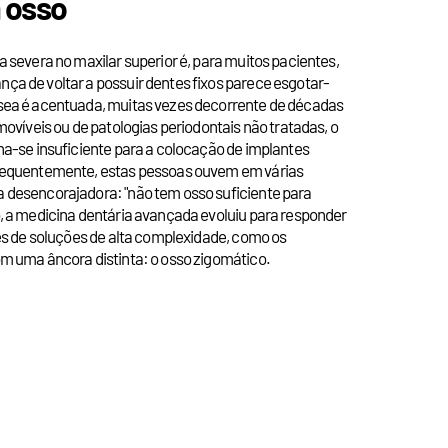
 osso
 severa no maxilar superior é, para muitos pacientes,
a de voltar a possuir dentes fixos parece esgotar-
sea é acentuada, muitas vezes decorrente de décadas
movíveis ou de patologias periodontais não tratadas, o
na-se insuficiente para a colocação de implantes
requentemente, estas pessoas ouvem em várias
 desencorajadora: "não tem osso suficiente para
, a medicina dentária avançada evoluiu para responder
vés de soluções de alta complexidade, como os
m uma âncora distinta: o osso zigomático.