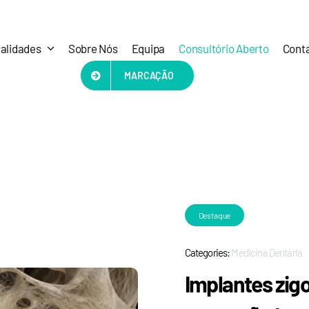
alidades
Sobre Nós
Equipa
Consultório Aberto
Cont
MARCAÇÃO
Destaque
Categories:
Medicina Dentária
Implantes zig