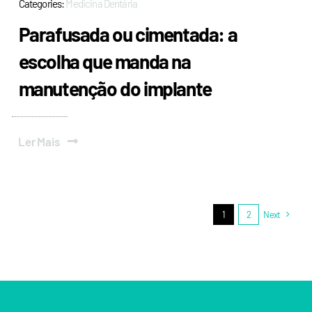
Categories:
Medicina Dentária
Parafusada ou cimentada: a
escolha que manda na
manutenção do implante
Ler Mais
1
2
Next