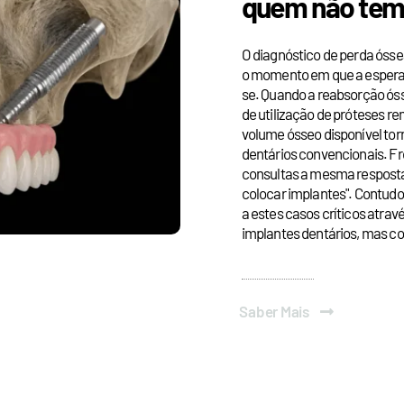
quem não tem
O diagnóstico de perda óssea
o momento em que a esperanç
se. Quando a reabsorção ós
de utilização de próteses re
volume ósseo disponível tor
dentários convencionais. F
consultas a mesma resposta
colocar implantes". Contudo
a estes casos críticos atra
implantes dentários, mas co
Saber Mais