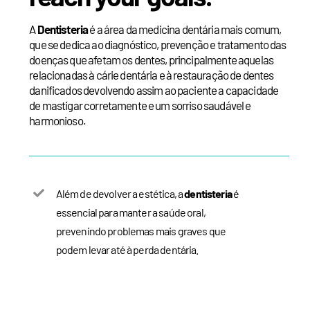
A
Dentisteria
é a área da medicina dentária mais comum,
que se dedica ao diagnóstico, prevenção e tratamento das
doenças que afetam os dentes, principalmente aquelas
relacionadas à cárie dentária e à restauração de dentes
danificados devolvendo assim ao paciente a capacidade
de mastigar corretamente e um sorriso saudável e
harmonioso.
Além de devolver a estética, a
dentisteria
é
essencial para manter a saúde oral,
prevenindo problemas mais graves que
podem levar até à perda dentária.