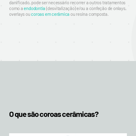
danificado, pode ser necessário recorrer a outros tratamentos
como a
endodontia
(desvitalização) e/ou a confeção de onlays,
overlays ou
coroas em cerâmica
ou resina composta.
O que são coroas cerâmicas?