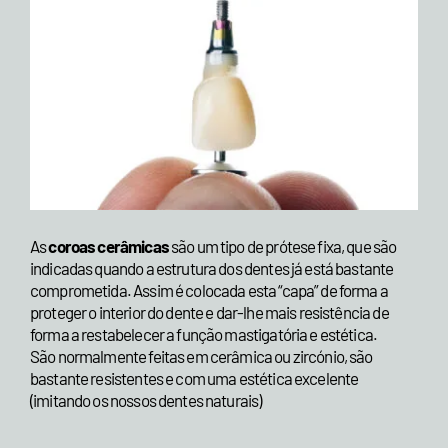
As
coroas cerâmicas
são um tipo de prótese fixa, que são
indicadas quando a estrutura dos dentes já está bastante
comprometida. Assim é colocada esta “capa” de forma a
proteger o interior do dente e dar-lhe mais resistência de
forma a restabelecer a função mastigatória e estética.
São normalmente feitas em cerâmica ou zircónio, são
bastante resistentes e com uma estética excelente
(imitando os nossos dentes naturais)