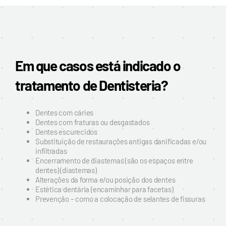
Em que casos está indicado o
tratamento de Dentisteria?
Dentes com cáries
Dentes com fraturas ou desgastados
Dentes escurecidos
Substituição de restaurações antigas danificadas e/ou
infiltradas
Encerramento de diastemas (são os espaços entre
dentes) (diastemas)
Alterações da forma e/ou posição dos dentes
Estética dentária (encaminhar para facetas)
Prevenção – como a colocação de selantes de fissuras