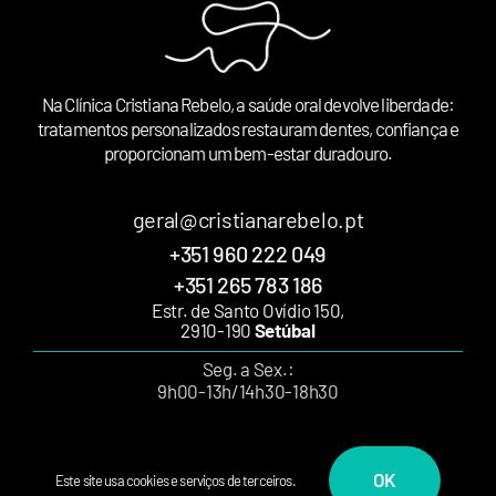
Na Clínica Cristiana Rebelo, a saúde oral devolve liberdade:
tratamentos personalizados restauram dentes, confiança e
proporcionam um bem-estar duradouro.
geral@cristianarebelo.pt
+351 960 222 049
+351 265 783 186
Estr. de Santo Ovídio 150,
2910-190
Setúbal
Seg. a Sex.:
9h00-13h/14h30-18h30
OK
Este site usa cookies e serviços de terceiros.