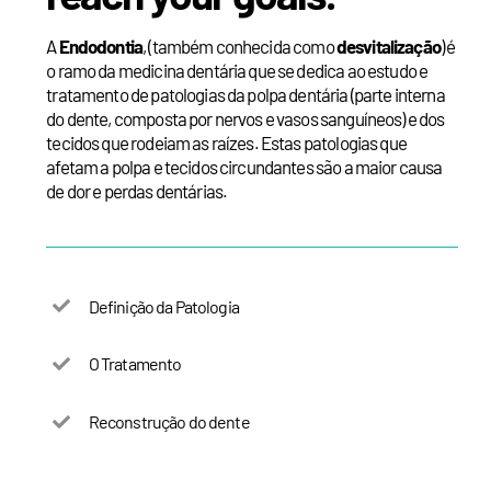
A
Endodontia
, (também conhecida como
desvitalização
) é
o ramo da medicina dentária que se dedica ao estudo e
tratamento de patologias da polpa dentária (parte interna
do dente, composta por nervos e vasos sanguíneos) e dos
tecidos que rodeiam as raízes. Estas patologias que
afetam a polpa e tecidos circundantes são a maior causa
de dor e perdas dentárias.
Definição da Patologia
O Tratamento
Reconstrução do dente