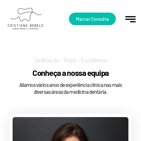
Skip
to
content
Marcar Consulta
Dedicação – Rigor – Excelência
Conheça a nossa equipa
Aliamos vários anos de experiência clínica nas mais
diversas áreas da medicina dentária
.