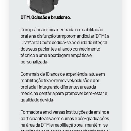
DTM, Oclusão e bruxismo.
Com prática clínica centrada na reabilitação
oral e na disfunção temporomandibular (DTM), a
Dr.ª Marta Couto dedica-se ao cuidado integral
dos seus pacientes, aliando conhecimento
técnico a uma abordagem empática e
personalizada.
Com mais de 10 anos de experiência, atua em
reabilitação fixa e removível, oclusão e dor
orofacial, integrando diferentes áreas da
medicina dentária para promover bem-estar e
qualidade de vida.
Formadora em diversas instituições de ensino e
participante ativa em cursos e pós-graduações
na área da DTM e reabilitação oral, mantém-se
atualizada com as mais recentes abordagens e