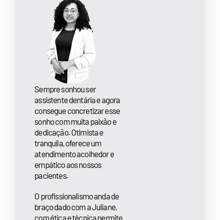
Sempre sonhou ser
assistente dentária e agora
consegue concretizar esse
sonho com muita paixão e
dedicação. Otimista e
tranquila, oferece um
atendimento acolhedor e
empático aos nossos
pacientes.
O profissionalismo anda de
braço dado com a Juliane,
com ética e técnica permite