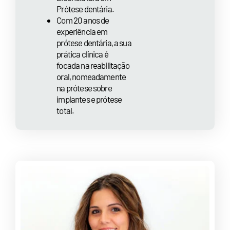
Prótese dentária.
Com 20 anos de
experiência em
prótese dentária, a sua
prática clínica é
focada na reabilitação
oral, nomeadamente
na prótese sobre
implantes e prótese
total.