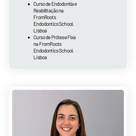
Curso de Endodontia e
Reabilitação na
FromRoots
Endodontics School,
Lisboa
Curso de Prótese Fixa
na FromRoots
Endodontics School,
Lisboa