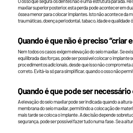
O osso que segura os dentes não é uma estrutura parada. Re
maxilar superior posterior, esta perda pode acontecer em duas
óssea menor para colocar implantes. Isto não acontece da m
traumáticas, doença periodontal, tabaco, idade e qualidade
Quando é que não é preciso “criar 
Nem todos os casos exigem elevação do seio maxilar. Se exist
equilibrada das forças, pode ser possível colocar o implant
procedimentos adicionais, desde que isso não comprometa a
correto. Evitá-la só para simplificar, quando o osso não perm
Quando é que pode ser necessário e
A elevação do seio maxilar pode ser indicada quando a altura
membrana do seio maxilar, permitindo a colocação de mater
mais tarde se coloca o implante. A decisão depende sobretud
segurança, pode ser possível fazer tudo numa fase. Se a alt