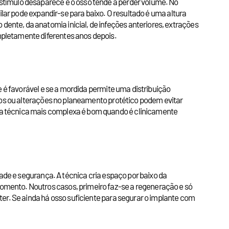
stímulo desaparece e o osso tende a perder volume. No
ilar pode expandir-se para baixo. O resultado é uma altura
nte, da anatomia inicial, de infeções anteriores, extrações
mpletamente diferentes anos depois.
e é favorável e se a mordida permite uma distribuição
rtos ou alterações no planeamento protético podem evitar
ma técnica mais complexa é bom quando é clinicamente
dade e segurança. A técnica cria espaço por baixo da
omento. Noutros casos, primeiro faz-se a regeneração e só
er. Se ainda há osso suficiente para segurar o implante com