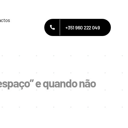
actos
+351 960 222 049
 espaço” e quando não