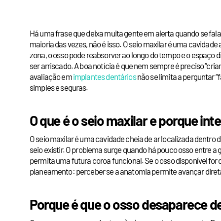
Há uma frase que deixa muita gente em alerta quando se fala d
maioria das vezes, não é isso. O seio maxilar é uma cavidad
zona, o osso pode reabsorver ao longo do tempo e o espaço di
ser arriscado. A boa notícia é que nem sempre é preciso “cri
avaliação em
implantes dentários
não se limita a perguntar “
simples e seguras.
O que é o seio maxilar e porque int
O seio maxilar é uma cavidade cheia de ar localizada dentro 
seio existir. O problema surge quando há pouco osso entre a
permita uma futura coroa funcional. Se o osso disponível for
planeamento: perceber se a anatomia permite avançar direta
Porque é que o osso desaparece d