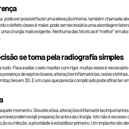
erença
 pode ser possível fazer uma elevação interna, também chamada abor
o o defeito ósseo é maior, pode ser necessária uma abordagem lateral
uma cirurgia mais exigente. Nenhuma das técnicas é “melhor” em abstr
.
cisão se toma pela radiografia simples
tudo. Para avaliar o seio maxilar com rigor, muitas vezes é necessário
a presença de septos ósseos, alterações inflamatórias, raízes vizinhas
imitações em 3D. E um caso que parecia complicado pode afinal ter u
a
quele momento. Sinusite ativa, alterações inflamatórias importantes d
avorável podem exigir preparação antes da cirurgia. Isto não é excesso d
amação ou infeção, a prioridade é estabilizar primeiro. Um implante não