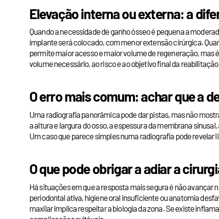
Elevação interna ou externa: a dif
Quando a necessidade de ganho ósseo é pequena a moderada,
implante será colocado, com menor extensão cirúrgica. Quand
permite maior acesso e maior volume de regeneração, mas é 
volume necessário, ao risco e ao objetivo final da reabilitação
O erro mais comum: achar que a de
Uma radiografia panorâmica pode dar pistas, mas não mostra 
a altura e largura do osso, a espessura da membrana sinusal, 
Um caso que parece simples numa radiografia pode revelar l
O que pode obrigar a adiar a cirurgi
Há situações em que a resposta mais segura é não avançar na
periodontal ativa, higiene oral insuficiente ou anatomia desf
maxilar implica respeitar a biologia da zona. Se existe infl
complicações evitáveis.