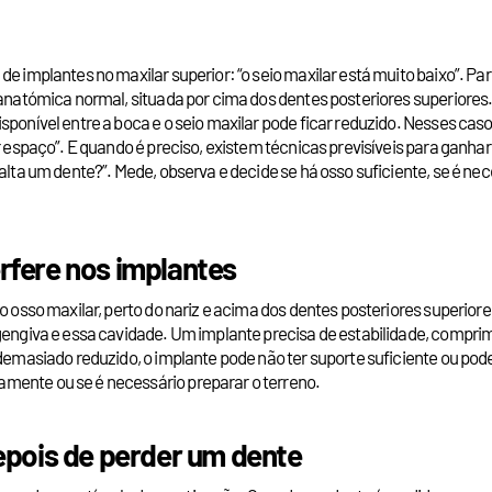
e implantes no maxilar superior: “o seio maxilar está muito baixo”. Par
e anatómica normal, situada por cima dos dentes posteriores superiore
sponível entre a boca e o seio maxilar pode ficar reduzido. Nesses cas
ar espaço”. E quando é preciso, existem técnicas previsíveis para ganh
falta um dente?”. Mede, observa e decide se há osso suficiente, se é nece
erfere nos implantes
do osso maxilar, perto do nariz e acima dos dentes posteriores superior
 gengiva e essa cavidade. Um implante precisa de estabilidade, compr
 demasiado reduzido, o implante pode não ter suporte suficiente ou pod
mente ou se é necessário preparar o terreno.
epois de perder um dente