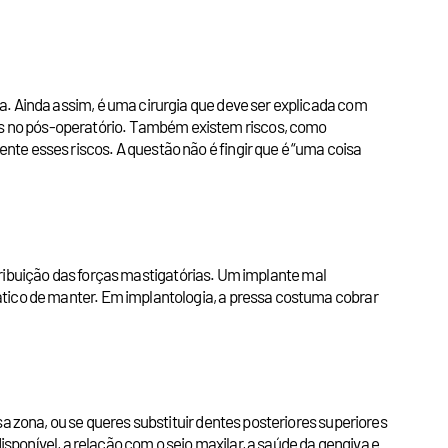
a. Ainda assim, é uma cirurgia que deve ser explicada com
os no pós-operatório. Também existem riscos, como
te esses riscos. A questão não é fingir que é “uma coisa
istribuição das forças mastigatórias. Um implante mal
ático de manter. Em implantologia, a pressa costuma cobrar
a zona, ou se queres substituir dentes posteriores superiores
isponível, a relação com o seio maxilar, a saúde da gengiva e