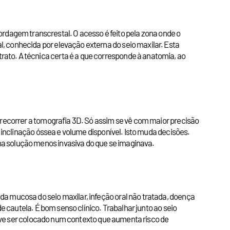
dagem transcrestal. O acesso é feito pela zona onde o
, conhecida por elevação externa do seio maxilar. Esta
ato. A técnica certa é a que corresponde à anatomia, ao
 recorrer a tomografia 3D. Só assim se vê com maior precisão
, inclinação óssea e volume disponível. Isto muda decisões.
ma solução menos invasiva do que se imaginava.
a mucosa do seio maxilar, infeção oral não tratada, doença
e cautela. É bom senso clínico. Trabalhar junto ao seio
 deve ser colocado num contexto que aumenta risco de