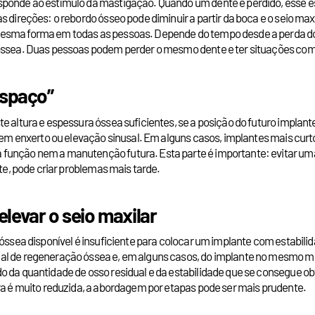
sponde ao estímulo da mastigação. Quando um dente é perdido, esse e
 direções: o rebordo ósseo pode diminuir a partir da boca e o seio max
esma forma em todas as pessoas. Depende do tempo desde a perda do de
 óssea. Duas pessoas podem perder o mesmo dente e ter situações co
espaço”
e altura e espessura óssea suficientes, se a posição do futuro implant
e sem enxerto ou elevação sinusal. Em alguns casos, implantes mais cu
 função nem a manutenção futura. Esta parte é importante: evitar u
ite, pode criar problemas mais tarde.
levar o seio maxilar
 óssea disponível é insuficiente para colocar um implante com estabili
ial de regeneração óssea e, em alguns casos, do implante no mesmo m
o da quantidade de osso residual e da estabilidade que se consegue obt
ura é muito reduzida, a abordagem por etapas pode ser mais prudente.