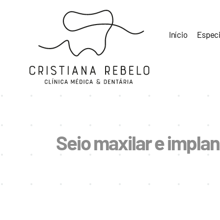
Skip
to
content
Início
Especi
Seio maxilar e impla