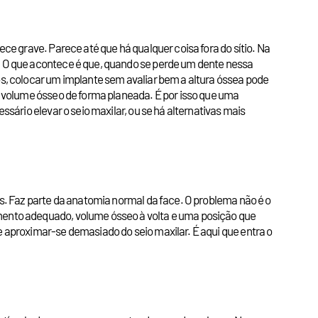
ece grave. Parece até que há qualquer coisa fora do sítio. Na
s. O que acontece é que, quando se perde um dente nessa
os, colocar um implante sem avaliar bem a altura óssea pode
ar volume ósseo de forma planeada. É por isso que uma
ssário elevar o seio maxilar, ou se há alternativas mais
es. Faz parte da anatomia normal da face. O problema não é o
imento adequado, volume ósseo à volta e uma posição que
e aproximar-se demasiado do seio maxilar. É aqui que entra o