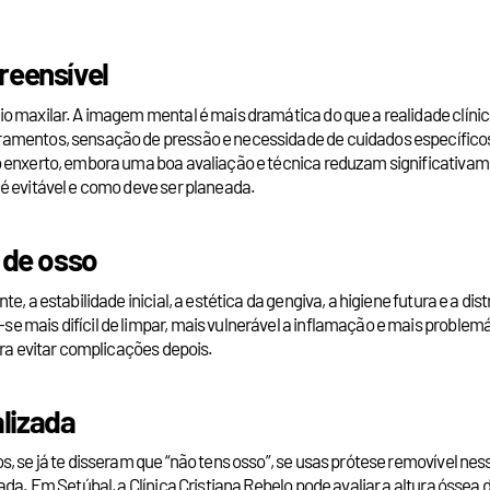
reensível
o maxilar. A imagem mental é mais dramática do que a realidade clínic
ramentos, sensação de pressão e necessidade de cuidados específic
 enxerto, embora uma boa avaliação e técnica reduzam significativamen
é evitável e como deve ser planeada.
a de osso
, a estabilidade inicial, a estética da gengiva, a higiene futura e a d
 mais difícil de limpar, mais vulnerável a inflamação e mais problem
ara evitar complicações depois.
lizada
, se já te disseram que “não tens osso”, se usas prótese removível ness
da. Em Setúbal, a Clínica Cristiana Rebelo pode avaliar a altura óssea d