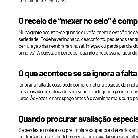
O receio de “mexer no seio” é comp
Muita gente assusta-se quando ouve falar em elevação do sei
seriedade. Pode haver inchaço, desconforto, pequenos sang
perfuração da membrana sinusal, infeção ou perda parcial do
simples”. A questão é perceber quando é necessária, quando 
O que acontece se se ignora a falt
Ignorar a falta de osso pode comprometer a posição do implante
posicionado ou colocado sem suporte adequado pode tornar-se
juros. Às vezes, criar espaço antes é o caminho mais curto p
Quando procurar avaliação especia
Se perdeste molares ou pré-molares superiores há vários anos
por implantes, faz sentido procurar uma avaliação especializa