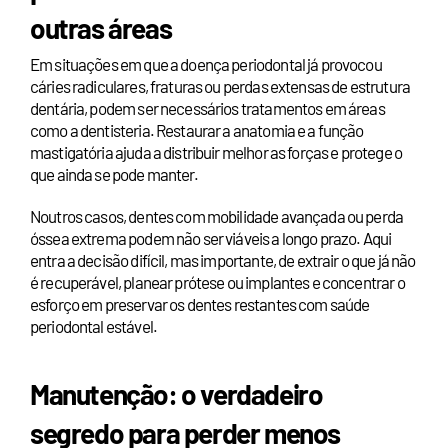
outras áreas
Em situações em que a doença periodontal já provocou
cáries radiculares, fraturas ou perdas extensas de estrutura
dentária, podem ser necessários tratamentos em áreas
como a dentisteria. Restaurar a anatomia e a função
mastigatória ajuda a distribuir melhor as forças e protege o
que ainda se pode manter.
Noutros casos, dentes com mobilidade avançada ou perda
óssea extrema podem não ser viáveis a longo prazo. Aqui
entra a decisão difícil, mas importante, de extrair o que já não
é recuperável, planear prótese ou implantes e concentrar o
esforço em preservar os dentes restantes com saúde
periodontal estável.
Manutenção: o verdadeiro
segredo para perder menos