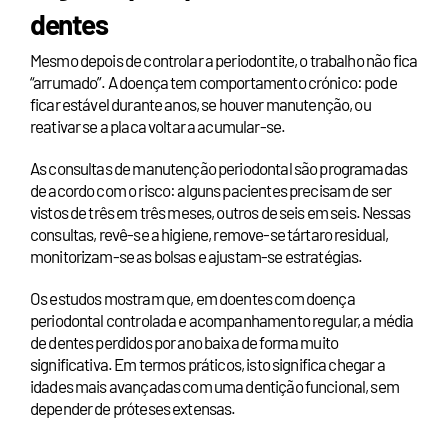
dentes
Mesmo depois de controlar a periodontite, o trabalho não fica
“arrumado”. A doença tem comportamento crónico: pode
ficar estável durante anos, se houver manutenção, ou
reativar se a placa voltar a acumular-se.
As consultas de manutenção periodontal são programadas
de acordo com o risco: alguns pacientes precisam de ser
vistos de três em três meses, outros de seis em seis. Nessas
consultas, revê-se a higiene, remove-se tártaro residual,
monitorizam-se as bolsas e ajustam-se estratégias.
Os estudos mostram que, em doentes com doença
periodontal controlada e acompanhamento regular, a média
de dentes perdidos por ano baixa de forma muito
significativa. Em termos práticos, isto significa chegar a
idades mais avançadas com uma dentição funcional, sem
depender de próteses extensas.