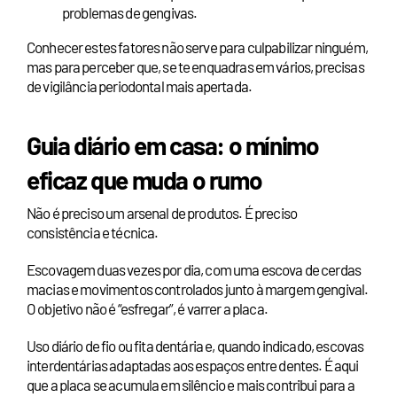
problemas de gengivas.
Conhecer estes fatores não serve para culpabilizar ninguém,
mas para perceber que, se te enquadras em vários, precisas
de vigilância periodontal mais apertada.
Guia diário em casa: o mínimo
eficaz que muda o rumo
Não é preciso um arsenal de produtos. É preciso
consistência e técnica.
Escovagem duas vezes por dia, com uma escova de cerdas
macias e movimentos controlados junto à margem gengival.
O objetivo não é “esfregar”, é varrer a placa.
Uso diário de fio ou fita dentária e, quando indicado, escovas
interdentárias adaptadas aos espaços entre dentes. É aqui
que a placa se acumula em silêncio e mais contribui para a