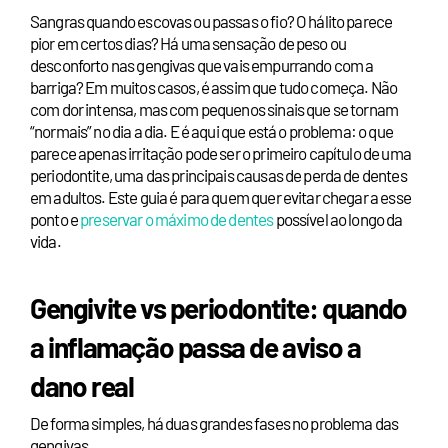
Sangras quando escovas ou passas o fio? O hálito parece
pior em certos dias? Há uma sensação de peso ou
desconforto nas gengivas que vais empurrando com a
barriga? Em muitos casos, é assim que tudo começa. Não
com dor intensa, mas com pequenos sinais que se tornam
“normais” no dia a dia. E é aqui que está o problema: o que
parece apenas irritação pode ser o primeiro capítulo de uma
periodontite, uma das principais causas de perda de dentes
em adultos. Este guia é para quem quer evitar chegar a esse
ponto e
preservar o máximo de dentes
possível ao longo da
vida.
Gengivite vs periodontite: quando
a inflamação passa de aviso a
dano real
De forma simples, há duas grandes fases no problema das
gengivas.