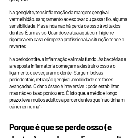
Na gengivite, tens inflamação da margem gengival,
vermelhidão, sangramento ao escovar ou passar fio, alguma
sensibilidade. Mas ainda não há perda de osso à volta dos
dentes. É um aviso. Quando se atua aqui, com higiene
rigorosa em casa e limpeza profissional, a situação tende a
reverter.
Na periodontite, a inflamação vai mais fundo. As bactérias e
a resposta inflamatória começam a destruir o osso e o
ligamento que seguram o dente. Surgem bolsas
periodontais, retração gengival, mobilidade em fases
avançadas. O dano ósseo é irreversível: pode estabilizar,
mas não volta ao ponto zero. É isto que, a médio e longo
prazo, leva muitos adultos a perder dentes que “não tinham
cárie nenhuma”.
Porque é que se perde osso (e