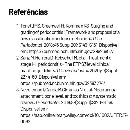
Referências
Tonetti MS, Greenwell H, Kornman KS. Staging and
grading of periodontitis: Framework and proposal of a
new classification and case definition.
J Clin
Periodontol
. 2018;45(Suppl 20):S149–S161. Disponível
em: https://pubmed.ncbi.nlm.nih.gov/29926952/
Sanz M, Herrera D, Kebschull M, et al. Treatment of
stage I–III periodontitis – The EFP S3 level clinical
practice guideline.
J Clin Periodontol
. 2020;47(Suppl
22):4–60. Disponível em:
https://pubmed.ncbi.nlm.nih.gov/32383274/
Needleman I, Garcia R, Gkranias N, et al. Mean annual
attachment, bone level, and tooth loss: A systematic
review.
J Periodontol
. 2018;89(Suppl 1):S120–S139.
Disponível em:
https://aap.onlinelibrary.wiley.com/doi/10.1002/JPER.17-
0062