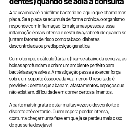
dentes) quando se adia a consulta
A causa inicial é o biofilme bacteriano, aquilo que chamamos
placa. Se a placa se acumula de forma crónica, o organismo
responde com inflamação. Em algumas pessoas, essa
inflamação é mais intensa e destrutiva, sobretudo quando se
juntam fatores de risco como tabaco, diabetes
descontrolada ou predisposição genética.
Com o tempo, o cálculo (tártaro) fixa-se abaixo da gengiva, as
bolsas aprofundam e criam um ambiente perfeito para
bactérias agressivas. A mastigação passa a exercer força
sobre um suporte ósseo cada vez menor. O resultado é
previsível: dentes que abanam, afastamentos, espaços que
não existiam, dificuldade em comer certos alimentos.
A parte mais ingrata é esta: muitas vezes o desconforto é
discreto até ser tarde. Quem espera por dor intensa,
costuma chegar numa fase em que já se perdeu mais osso
do que seria desejável.