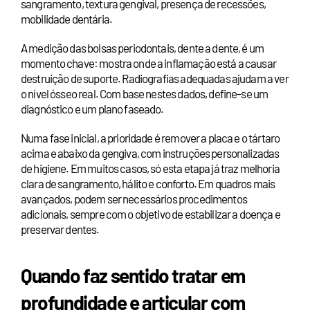
sangramento, textura gengival, presença de recessões,
mobilidade dentária.
A medição das bolsas periodontais, dente a dente, é um
momento chave: mostra onde a inflamação está a causar
destruição de suporte. Radiografias adequadas ajudam a ver
o nível ósseo real. Com base nestes dados, define-se um
diagnóstico e um plano faseado.
Numa fase inicial, a prioridade é remover a placa e o tártaro
acima e abaixo da gengiva, com instruções personalizadas
de higiene. Em muitos casos, só esta etapa já traz melhoria
clara de sangramento, hálito e conforto. Em quadros mais
avançados, podem ser necessários procedimentos
adicionais, sempre com o objetivo de estabilizar a doença e
preservar dentes.
Quando faz sentido tratar em
profundidade e articular com