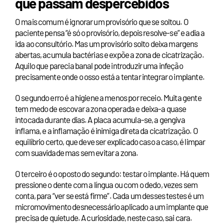
que passam despercebidos
O mais comum é ignorar um provisório que se soltou. O
paciente pensa “é só o provisório, depois resolve-se” e adia a
ida ao consultório. Mas um provisório solto deixa margens
abertas, acumula bactérias e expõe a zona de cicatrização.
Aquilo que parecia banal pode introduzir uma infeção
precisamente onde o osso está a tentar integrar o implante.
O segundo erro é a higiene a menos por receio. Muita gente
tem medo de escovar a zona operada e deixa-a quase
intocada durante dias. A placa acumula-se, a gengiva
inflama, e a inflamação é inimiga direta da cicatrização. O
equilíbrio certo, que deve ser explicado caso a caso, é limpar
com suavidade mas sem evitar a zona.
O terceiro é o oposto do segundo: testar o implante. Há quem
pressione o dente com a língua ou com o dedo, vezes sem
conta, para “ver se está firme”. Cada um desses testes é um
micromovimento desnecessário aplicado a um implante que
precisa de quietude. A curiosidade, neste caso, sai cara.