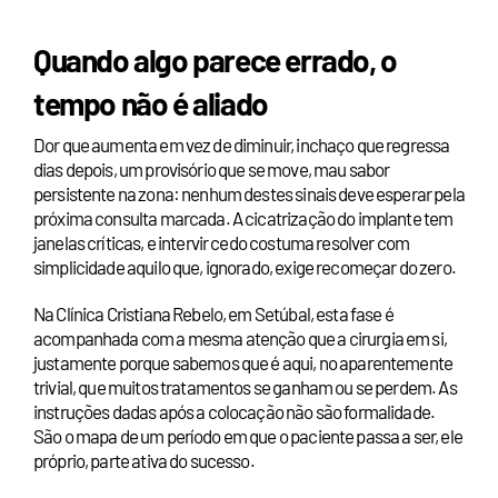
Quando algo parece errado, o
tempo não é aliado
Dor que aumenta em vez de diminuir, inchaço que regressa
dias depois, um provisório que se move, mau sabor
persistente na zona: nenhum destes sinais deve esperar pela
próxima consulta marcada. A cicatrização do implante tem
janelas críticas, e intervir cedo costuma resolver com
simplicidade aquilo que, ignorado, exige recomeçar do zero.
Na Clínica Cristiana Rebelo, em Setúbal, esta fase é
acompanhada com a mesma atenção que a cirurgia em si,
justamente porque sabemos que é aqui, no aparentemente
trivial, que muitos tratamentos se ganham ou se perdem. As
instruções dadas após a colocação não são formalidade.
São o mapa de um período em que o paciente passa a ser, ele
próprio, parte ativa do sucesso.