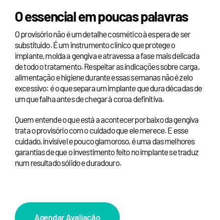
O essencial em poucas palavras
O provisório não é um detalhe cosmético à espera de ser
substituído. É um instrumento clínico que protege o
implante, molda a gengiva e atravessa a fase mais delicada
de todo o tratamento. Respeitar as indicações sobre carga,
alimentação e higiene durante essas semanas não é zelo
excessivo: é o que separa um implante que dura décadas de
um que falha antes de chegar à coroa definitiva.
Quem entende o que está a acontecer por baixo da gengiva
trata o provisório com o cuidado que ele merece. E esse
cuidado, invisível e pouco glamoroso, é uma das melhores
garantias de que o investimento feito no implante se traduz
num resultado sólido e duradouro.
Agendar Avaliação