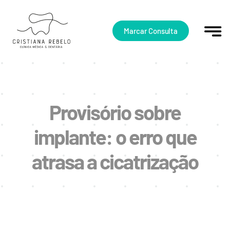
Skip
to
content
Marcar Consulta
Provisório sobre
implante: o erro que
atrasa a cicatrização