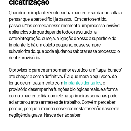
cicatrização
Quando um implante é colocado, o paciente sai da consulta a
pensar que a parte difícil já passou. Em certo sentido,
passou. Mas começa nesse momento um processo invisível
e silencioso de que depende todo o resultado: a
osteointegração, ou seja, a ligação do osso à superfície do
implante. E há um objeto pequeno, quase sempre
subvalorizado, que pode ajudar ou sabotar esse processo: o
dente provisório.
O provisório parece um pormenor estético, um “tapa-buraco”
até chegar a coroa definitiva. É aí que mora o equívoco. Ao
longo de um tratamento com
implantes dentários
, o
provisório desempenha funções biológicas reais, e a forma
como o paciente lida com ele nas primeiras semanas pode
adiantar ou atrasar meses de trabalho. Convém perceber
porquê, porque a maioria dos erros nesta fase não nasce de
negligência grave. Nasce de não saber.