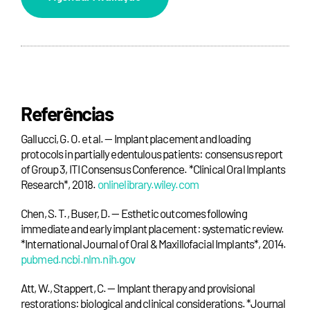
Referências
Gallucci, G. O. et al. — Implant placement and loading
protocols in partially edentulous patients: consensus report
of Group 3, ITI Consensus Conference. *Clinical Oral Implants
Research*, 2018.
onlinelibrary.wiley.com
Chen, S. T., Buser, D. — Esthetic outcomes following
immediate and early implant placement: systematic review.
*International Journal of Oral & Maxillofacial Implants*, 2014.
pubmed.ncbi.nlm.nih.gov
Att, W., Stappert, C. — Implant therapy and provisional
restorations: biological and clinical considerations. *Journal