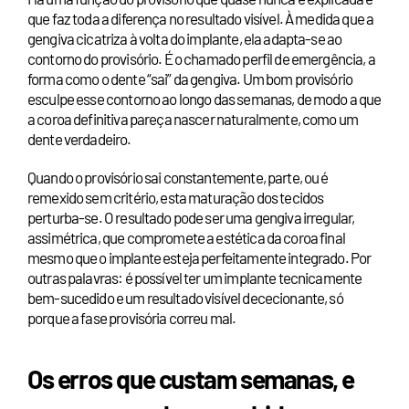
que faz toda a diferença no resultado visível. À medida que a
gengiva cicatriza à volta do implante, ela adapta-se ao
contorno do provisório. É o chamado perfil de emergência, a
forma como o dente “sai” da gengiva. Um bom provisório
esculpe esse contorno ao longo das semanas, de modo a que
a coroa definitiva pareça nascer naturalmente, como um
dente verdadeiro.
Quando o provisório sai constantemente, parte, ou é
remexido sem critério, esta maturação dos tecidos
perturba-se. O resultado pode ser uma gengiva irregular,
assimétrica, que compromete a estética da coroa final
mesmo que o implante esteja perfeitamente integrado. Por
outras palavras: é possível ter um implante tecnicamente
bem-sucedido e um resultado visível dececionante, só
porque a fase provisória correu mal.
Os erros que custam semanas, e