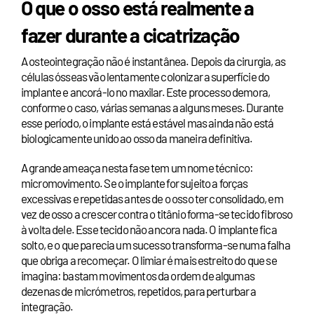
O que o osso está realmente a
fazer durante a cicatrização
A osteointegração não é instantânea. Depois da cirurgia, as
células ósseas vão lentamente colonizar a superfície do
implante e ancorá-lo no maxilar. Este processo demora,
conforme o caso, várias semanas a alguns meses. Durante
esse período, o implante está estável mas ainda não está
biologicamente unido ao osso da maneira definitiva.
A grande ameaça nesta fase tem um nome técnico:
micromovimento. Se o implante for sujeito a forças
excessivas e repetidas antes de o osso ter consolidado, em
vez de osso a crescer contra o titânio forma-se tecido fibroso
à volta dele. Esse tecido não ancora nada. O implante fica
solto, e o que parecia um sucesso transforma-se numa falha
que obriga a recomeçar. O limiar é mais estreito do que se
imagina: bastam movimentos da ordem de algumas
dezenas de micrómetros, repetidos, para perturbar a
integração.