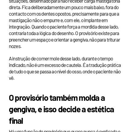
situações, desenhado para não receber carga mastigatória
direta. Fica deliberadamente um pouco mais baixo, fora do
contacto com os dentes opostos, precisamente para que a
mastigação não o empurre e, com ele, o implante em
integração. Quando o paciente força a mordida desse lado,
contraria toda a lógica do desenho. O provisório existe para
preencher um espaço e orientar a gengiva, não para triturar
nozes.
A instrução de comer mole desse lado, durante o tempo
indicado, não é um excesso de cautela. É a tradução prática
de tudo o que se passa ao nível do osso, onde o paciente não
vê.
O provisório também molda a
gengiva, e isso decide a estética
final
Há uma função do provisório que quase nunca é explicada e