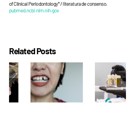
of Clinical Periodontology* / literatura de consenso.
pubmed.ncbi.nlm.nih.gov
Related Posts
e
Implantes
Rejeição de
zigomáticos
s
implantes
a solução
dentários:
para quem
a
mito ou
não tem
e
risco real?
osso