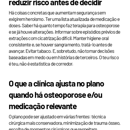
reduzir risco antes de decidir
Há coisas concretas que aumentam segurança sem
exigirem heroísmo. Ter uma lista atualizada de medicação e
doses. Saber há quanto tempo faz terapia para osteoporose
e se já houve alterações. Informar sobre episódios prévios de
extrações com cicatrização difícil. Manter higiene oral
consistente e, se houver sangramento, tratá-lo antes de
avançar. Evitar tabaco. E, sobretudo, não tomar decisões
baseadas em medo ou em histórias de terceiros. O teu risco
é teu, não é estatística de corredor.
O que a clínica ajusta no plano
quando há osteoporose e/ou
medicação relevante
O plano pode ser ajustado em várias frentes: técnica
cirúrgica mais conservadora, minimização de trauma ósseo,
escolha de momentos cirúrgicos que respeitam