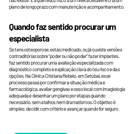
plano de longo prazo com manutenção e acompanhamento.
Quando faz sentido procurar um
especialista
Se tens osteoporose, estás medicado, ou já ouviste versões
contraditórias sobre “poder ou não poder” fazer implantes,
faz sentido procurar uma avaliação especializada com
diagnóstico completo e explicação clara do teu risco e das
opções. Na Clínica Cristiana Rebelo, em Setúbal, esse
processo passa por confirmar a situação médica e
farmacológica, avaliar gengivas e osso local com imagiologia
adequada e desenhar um plano por etapas quando
necessário, sem atalhos nem dramatismos. O objetivo é
simples: decidir com critério e avançar quando for seguro.