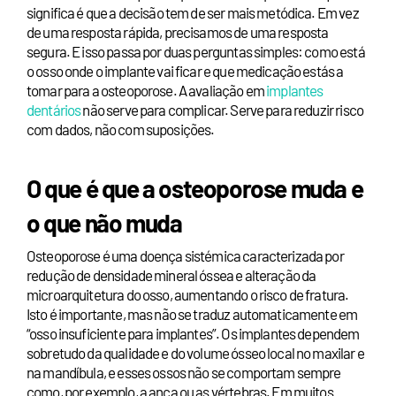
significa é que a decisão tem de ser mais metódica. Em vez
de uma resposta rápida, precisamos de uma resposta
segura. E isso passa por duas perguntas simples: como está
o osso onde o implante vai ficar e que medicação estás a
tomar para a osteoporose. A avaliação em
implantes
dentários
não serve para complicar. Serve para reduzir risco
com dados, não com suposições.
O que é que a osteoporose muda e
o que não muda
Osteoporose é uma doença sistémica caracterizada por
redução de densidade mineral óssea e alteração da
microarquitetura do osso, aumentando o risco de fratura.
Isto é importante, mas não se traduz automaticamente em
“osso insuficiente para implantes”. Os implantes dependem
sobretudo da qualidade e do volume ósseo local no maxilar e
na mandíbula, e esses ossos não se comportam sempre
como, por exemplo, a anca ou as vértebras. Em muitos