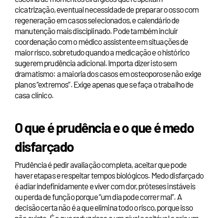
cicatrização, eventual necessidade de preparar o osso com
regeneração em casos selecionados, e calendário de
manutenção mais disciplinado. Pode também incluir
coordenação com o médico assistente em situações de
maior risco, sobretudo quando a medicação e o histórico
sugerem prudência adicional. Importa dizer isto sem
dramatismo: a maioria dos casos em osteoporose não exige
planos “extremos”. Exige apenas que se faça o trabalho de
casa clínico.
O que é prudência e o que é medo
disfarçado
Prudência é pedir avaliação completa, aceitar que pode
haver etapas e respeitar tempos biológicos. Medo disfarçado
é adiar indefinidamente e viver com dor, próteses instáveis
ou perda de função porque “um dia pode correr mal”. A
decisão certa não é a que elimina todo o risco, porque isso
não existe. É a que reduz risco a um nível aceitável e cria um