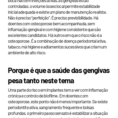
boca não tem infeções ativas, as gengivas estão
controladas, o volume ósseo local permite estabilidade
inicial adequada e existe um plano de manutenção realista.
Não é preciso “perfeição”. É preciso previsibilidade. Há
doentes com osteoporose bem acompanhada, sem
inflamação gengival e com higiene consistente que são
excelentes candidatos. Há outros em que o risco não é a
osteoporose. É a combinação de doença periodontal ativa,
tabaco, má higiene e adiamentos sucessivos que criam um
ambiente de alto risco.
Porque é que a saúde das gengivas
pesa tanto neste tema
Uma parte do risco em implantes tem a ver com inflamação
crónica e controlo de biofilme. Em doentes com
osteoporose, este ponto não é menos importante. Se existe
periodontite ativa, sangramento frequente e bolsas
profundas, o primeiro passo sensato é estabilizar a situação