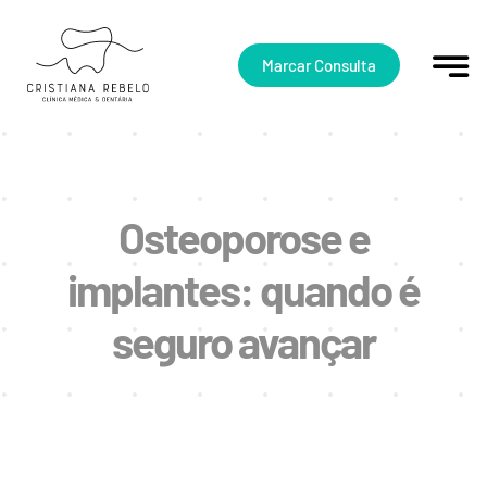
Skip
to
content
Marcar Consulta
Osteoporose e
implantes: quando é
seguro avançar