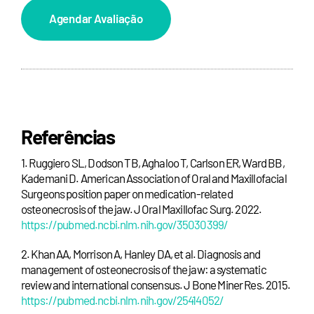
Agendar Avaliação
Referências
1. Ruggiero SL, Dodson TB, Aghaloo T, Carlson ER, Ward BB,
Kademani D. American Association of Oral and Maxillofacial
Surgeons position paper on medication-related
osteonecrosis of the jaw. J Oral Maxillofac Surg. 2022.
https://pubmed.ncbi.nlm.nih.gov/35030399/
2. Khan AA, Morrison A, Hanley DA, et al. Diagnosis and
management of osteonecrosis of the jaw: a systematic
review and international consensus. J Bone Miner Res. 2015.
https://pubmed.ncbi.nlm.nih.gov/25414052/