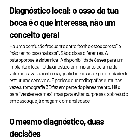
Diagnóstico local: o osso da tua
boca é o que interessa, não um
conceito geral
Há uma confusão frequente entre “tenho osteoporose” e
“não tenho osso na boca”. São coisas diferentes. A
osteoporose é sistémica. A disponibilidade óssea para um
implante é local. O diagnóstico em implantologia mede
volumes, avalia anatomia, qualidade óssea e proximidade de
estruturas sensíveis. É por isso que radiografias e, muitas
vezes, tomografia 3D fazem parte do planeamento. Não
para “vender exames”, mas para evitar surpresas, sobretudo
em casos que já chegam com ansiedade.
O mesmo diagnóstico, duas
decisões