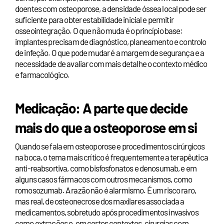
doentes com osteoporose, a densidade óssea local pode ser
suficiente para obter estabilidade inicial e permitir
osseointegração. O que não muda é o princípio base:
implantes precisam de diagnóstico, planeamento e controlo
de infeção. O que pode mudar é a margem de segurança e a
necessidade de avaliar com mais detalhe o contexto médico
e farmacológico.
Medicação: A parte que decide
mais do que a osteoporose em si
Quando se fala em osteoporose e procedimentos cirúrgicos
na boca, o tema mais crítico é frequentemente a terapêutica
anti-reabsortiva, como bisfosfonatos e denosumab, e em
alguns casos fármacos com outros mecanismos, como
romosozumab. A razão não é alarmismo. É um risco raro,
mas real, de osteonecrose dos maxilares associada a
medicamentos, sobretudo após procedimentos invasivos
como extrações e, em certos contextos, cirurgias com