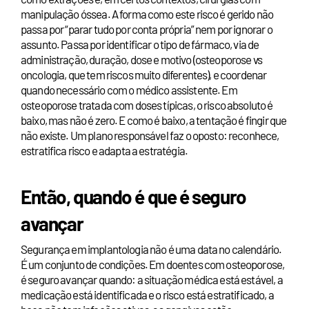
manipulação óssea. A forma como este risco é gerido não
passa por “parar tudo por conta própria” nem por ignorar o
assunto. Passa por identificar o tipo de fármaco, via de
administração, duração, dose e motivo (osteoporose vs
oncologia, que tem riscos muito diferentes), e coordenar
quando necessário com o médico assistente. Em
osteoporose tratada com doses típicas, o risco absoluto é
baixo, mas não é zero. E como é baixo, a tentação é fingir que
não existe. Um plano responsável faz o oposto: reconhece,
estratifica risco e adapta a estratégia.
Então, quando é que é seguro
avançar
Segurança em implantologia não é uma data no calendário.
É um conjunto de condições. Em doentes com osteoporose,
é seguro avançar quando: a situação médica está estável, a
medicação está identificada e o risco está estratificado, a