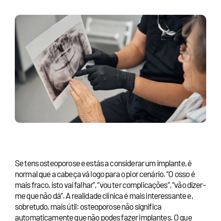
Se tens osteoporose e estás a considerar um implante, é
normal que a cabeça vá logo para o pior cenário. “O osso é
mais fraco, isto vai falhar”, “vou ter complicações”, “vão dizer-
me que não dá”. A realidade clínica é mais interessante e,
sobretudo, mais útil: osteoporose não significa
automaticamente que não podes fazer implantes. O que