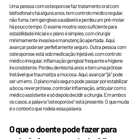
Uma pessoa com osteoporose faz tratamento oral com
bisfosfonato há alguns anos, tem controlo médico regular,
não fuma, tem gengivas saudáveis e perdeu um pré-molar
há pouco tempo. O exame mostra osso suficiente para
estabilidade inicial e o plano é simples, com cirurgia
minimamente invasiva e manutenção apertada. Aqui,
avançar pode ser perfeitamente seguro. Outra pessoa com
osteoporose está sob medicação injetável, com controlo
médico irregular, inflamação gengival frequente e higiene
inconsistente. Perdeu dentes há anos e tem uma prótese
instável que traumatiza a mucosa. Aqui, avançar “já” pode
ser um erro. O plano mais seguro pode passar por estabilizar
a boca, rever prótese, controlar inflamação, articular com o
médico assistente e só depois decidir a cirurgia. Em ambos
os casos, a palavra “osteoporose” está presente. O que muda
é o contexto que rodeia essa palavra.
O que o doente pode fazer para