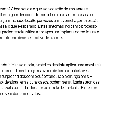
smo? A boa notícia é que a colocação de implantes é
ires algum desconforto nos primeiros dias – mas nada de
algum inchaço local (e por vezes um leve inchaço no rosto) e
sa, o que é esperado. Estes sintomas indicam o processo
 pacientes classifica a dor após um implante como ligeira, e
ormal e não deve ser motivo de alarme.
 de iniciar a cirurgia, o médico dentista aplica uma anestesia
o o procedimento seja realizado de forma confortável.
surpreendidos com o quão tranquila é a cirurgia em si –
ão-dentista: em alguns casos, podem ser utilizadas técnicas
não vais sentir dor durante a cirurgia de implante. E mesmo
rio sem dores imediatas.