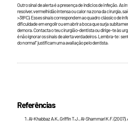
Outro sinal de alerta é a presença de indícios de infeção. 
resolver, vermelhidão intensa ou calor na zona da cirurgia, 
>38ºC). Esses sinais correspondem ao quadro clássico de in
dificuldade em engolir ou em abrir a boca que surja subitam
demora. Contacta o teu cirurgião-dentista ou dirige-te às u
é não ignorar os sinais de alerta verdadeiros. Lembra-te: sen
do normal” justificam uma avaliação pelo dentista.
Referências
Al-Khabbaz A.K., Griffin T.J., Al-Shammari K.F. (2007).