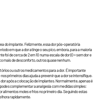
rea do implante. Felizmente, essa dor pós-operatória
ríodo em que a dor atinge o seu pico, embora, para a maioria
te foi de cerca de 2 em 10 numa escala de dor (0 = sem dor e
ouco mais de desconforto, outros quase nenhum.
atórios ou outros medicamentos para a dor. É importante
os primeiros dias ajuda a prevenir que a dor se intensifique.
a dor após a colocação de implantes. Normalmente, apenas é
ém podes complementar a analgesia com medidas simples:
or alimentos moles e frios no primeiro dia. Seguindo estas
melhora rapidamente.