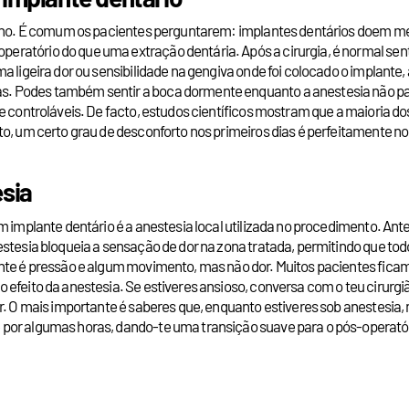
inho. É comum os pacientes perguntarem: implantes dentários doem me
ratório do que uma extração dentária. Após a cirurgia, é normal sent
 ligeira dor ou sensibilidade na gengiva onde foi colocado o implante, 
. Podes também sentir a boca dormente enquanto a anestesia não pas
e controláveis. De facto, estudos científicos mostram que a maioria dos
to, um certo grau de desconforto nos primeiros dias é perfeitamente n
esia
 implante dentário é a anestesia local utilizada no procedimento. Antes
stesia bloqueia a sensação de dor na zona tratada, permitindo que tod
nte é pressão e algum movimento, mas não dor. Muitos pacientes ficam 
 efeito da anestesia. Se estiveres ansioso, conversa com o teu cirurgi
r. O mais importante é saberes que, enquanto estiveres sob anestesia, 
 por algumas horas, dando-te uma transição suave para o pós-operató