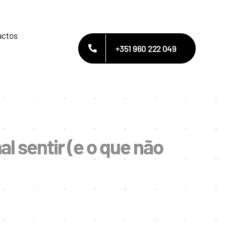
actos
+351 960 222 049
 sentir (e o que não