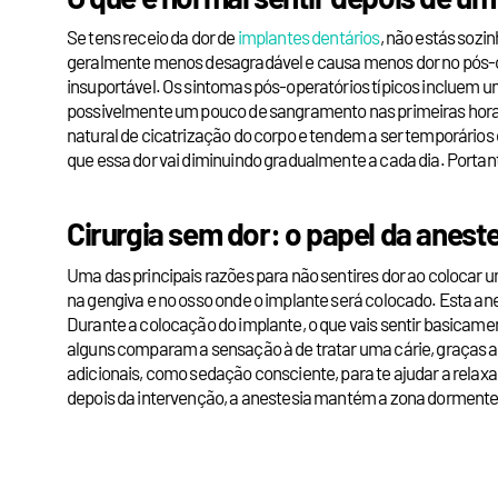
Se tens receio da dor de
implantes dentários
, não estás soz
geralmente menos desagradável e causa menos dor no pós-ope
insuportável. Os sintomas pós-operatórios típicos incluem uma
possivelmente um pouco de sangramento nas primeiras horas
natural de cicatrização do corpo e tendem a ser temporários 
que essa dor vai diminuindo gradualmente a cada dia. Portan
Cirurgia sem dor: o papel da anest
Uma das principais razões para não sentires dor ao colocar um
na gengiva e no osso onde o implante será colocado. Esta ane
Durante a colocação do implante, o que vais sentir basicame
alguns comparam a sensação à de tratar uma cárie, graças ao
adicionais, como sedação consciente, para te ajudar a relaxa
depois da intervenção, a anestesia mantém a zona dormente