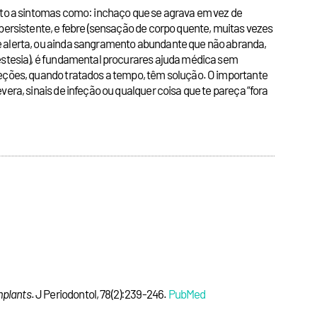
ento a sintomas como: inchaço que se agrava em vez de
persistente, e febre (sensação de corpo quente, muitas vezes
de alerta, ou ainda sangramento abundante que não abranda,
nestesia), é fundamental procurares ajuda médica sem
feções, quando tratados a tempo, têm solução. O importante
era, sinais de infeção ou qualquer coisa que te pareça “fora
mplants
. J Periodontol, 78(2):239-246.
PubMed