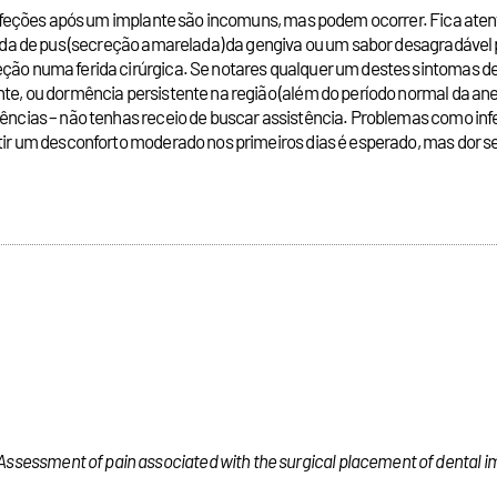
As infeções após um implante são incomuns, mas podem ocorrer. Fica at
saída de pus (secreção amarelada) da gengiva ou um sabor desagradável 
feção numa ferida cirúrgica. Se notares qualquer um destes sintomas 
ente, ou dormência persistente na região (além do período normal da a
rgências – não tenhas receio de buscar assistência. Problemas como in
tir um desconforto moderado nos primeiros dias é esperado, mas dor sev
Assessment of pain associated with the surgical placement of dental i