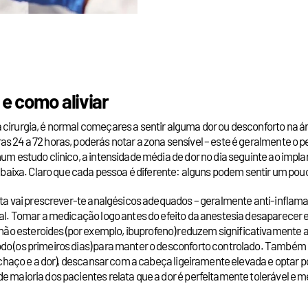
 e como aliviar
 cirurgia, é normal começares a sentir alguma dor ou desconforto na á
s 24 a 72 horas, poderás notar a zona sensível – este é geralmente o pe
um estudo clínico, a intensidade média de dor no dia seguinte ao implan
 é baixa. Claro que cada pessoa é diferente: alguns podem sentir um p
tista vai prescrever-te analgésicos adequados – geralmente anti-inflam
al. Tomar a medicação logo antes do efeito da anestesia desaparecer e n
ão esteroides (por exemplo, ibuprofeno) reduzem significativamente 
íodo (os primeiros dias) para manter o desconforto controlado. Tamb
inchaço e a dor), descansar com a cabeça ligeiramente elevada e optar p
de maioria dos pacientes relata que a dor é perfeitamente tolerável e 