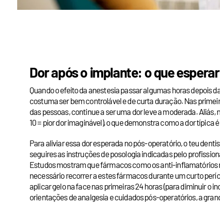
Dor após o implante: o que esperar
Quando o efeito da anestesia passar algumas horas depois da
costuma ser bem controlável e de curta duração. Nas primeira
das pessoas, continue a ser uma dor leve a moderada. Aliás, n
10 = pior dor imaginável), o que demonstra como a dor típica
Para aliviar essa dor esperada no pós-operatório, o teu den
seguires as instruções de posologia indicadas pelo profission
Estudos mostram que fármacos como os anti-inflamatórios n
necessário recorrer a estes fármacos durante um curto per
aplicar gelo na face nas primeiras 24 horas (para diminuir o 
orientações de analgesia e cuidados pós-operatórios, a gran