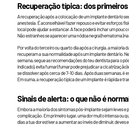
Recuperação típica: dos primeiros
A recuperação após a colocação de um implante dentário segue
anestesia. É aconselhável fazer repouso e evitar esforços f
local pode ajudar a estancar. A face poderá inchar um pouco 
Não estranhes se aparecer uma nódoa negra (hematoma) na g
Por volta do terceiro ou quarto dia após a cirurgia, a maiori
recuperam a sua normalidade após um implante dentário. Nessa
semana, segue as recomendações do teu dentista para o pós-
indicado), evita fumar (fumar pode prejudicar a cicatrizaçã
se dissolver após cerca de 7-10 dias. Após duas semanas, é e
Em suma, a recuperação típica de um implante é rápida e tra
Sinais de alerta: o que não é normal
Embora a maioria dos sintomas pós-implante sejam leves e pa
complicação. Em primeiro lugar, uma dor muito intensa ou qu
dias a tua dor estiver a aumentar ao invés de diminuir, deves