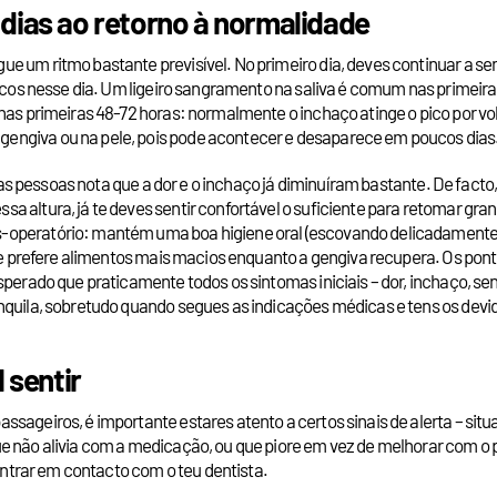
 dias ao retorno à normalidade
 um ritmo bastante previsível. No primeiro dia, deves continuar a sen
ísicos nesse dia. Um ligeiro sangramento na saliva é comum nas primei
nas primeiras 48-72 horas: normalmente o inchaço atinge o pico por vol
engiva ou na pele, pois pode acontecer e desaparece em poucos dias
a das pessoas nota que a dor e o inchaço já diminuíram bastante. De fac
 altura, já te deves sentir confortável o suficiente para retomar grand
operatório: mantém uma boa higiene oral (escovando delicadamente a á
o) e prefere alimentos mais macios enquanto a gengiva recupera. Os p
sperado que praticamente todos os sintomas iniciais – dor, inchaço, se
nquila, sobretudo quando segues as indicações médicas e tens os devi
 sentir
ssageiros, é importante estares atento a certos sinais de alerta – s
e não alivia com a medicação, ou que piore em vez de melhorar com o p
 entrar em contacto com o teu dentista.