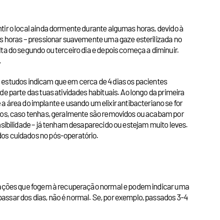
tir o local ainda dormente durante algumas horas, devido à
ras horas – pressionar suavemente uma gaze esterilizada no
ta do segundo ou terceiro dia e depois começa a diminuir.
.
to, estudos indicam que em cerca de 4 dias os pacientes
e parte das tuas atividades habituais. Ao longo da primeira
rea do implante e usando um elixir antibacteriano se for
ontos, caso tenhas, geralmente são removidos ou acabam por
nsibilidade – já tenham desaparecido ou estejam muito leves.
dos cuidados no pós-operatório.
ituações que fogem à recuperação normal e podem indicar uma
assar dos dias, não é normal. Se, por exemplo, passados 3-4