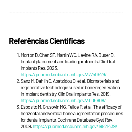
Referências Científicas
Morton D, Chen ST, Martin WC, Levine RA, Buser D.
Implant placement and loading protocols. Clin Oral
Implants Res. 2023.
https://pubmed.ncbi.nlm.nih.gov/37750529/
Sanz M, Dahlin C, Apatzidou D, et al. Biomaterials and
regenerative technologies used in bone regeneration
in implant dentistry. Clin Oral Implants Res. 2019.
https://pubmed.ncbi.nlm.nih.gov/31106908/
Esposito M, Grusovin MG, Felice P, et al. The efficacy of
horizontal and vertical bone augmentation procedures
for dental implants. Cochrane Database Syst Rev.
2009.
https://pubmed.ncbi.nlm.nih.gov/19821439/