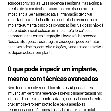
soluções provisórias. Essa urgência é legítima. Mas a clínica
precisa de tomar decisões com base em risco, não em
impaciência. Se há infeção ativa, inflamação gengival
importante ou periodontite não controlada, avançar para
implante aumenta o risco de complicações. Se o osso não dá
estabilidade inicial, colocar um implante “à força” pode
comprometer a osseointegração e levar a falha precoce.
Nestas situações, a estratégia mais segura pode ser tratar
gengivas primeiro, controlar infeções, planear regeneração e
só depois colocar o implante.
O que pode impedir um implante,
mesmo com técnicas avançadas
Nem tudo se resolve com biomateriais. Alguns fatores
influenciam de forma relevante a previsibilidade: tabagismo
intenso, diabetes mal controlada, higiene oral inconsistente,
bruxismo severo sem proteção e baixa adesão às
recomendações pós-operatórias. Isto não é para excluir