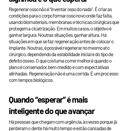
Regenerar osso não é “inventar osso do nada”. É criar as
condições para o corpo formar osso novo onde faz falta,
usando biomateriais, membranas e técnicas cirúrgicas que
protegem a cicatrização. Em muitos casos, o objetivo é
ganhar largura. Noutras situações, ganhar altura. Há
situações em que se faz regeneração antes de colocar o
implante. Noutras, é possível regenerar no mesmo ato
cirúrgico, dependendo da estabilidade inicial e do tipo de
defeito ósseo. O que costuma correr melhor é quando o
plano é conservador, bem medido e com expectativas
alinhadas. Regeneração não é uma corrida. É um processo
com tempos biológicos.
Quando “esperar” é mais
inteligente do que avançar
Há pessoas que chegam com urgência, às vezes porque já
perderam o dente há muito tempo e estão cansadas de