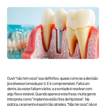
Ouvir “não tem osso” soa definitivo, quase como se a decisão
já estivesse tomada por ti. E é compreensível. Falta um
dente, às vezes faltam vários, e a vontade é resolver com
algo fixo e estável. Quando aparece esta frase, muita gente
interpreta como “implantes estão fora de hipótese”. Na
prática, raramente é assim tão simples. “Não ter osso” não é