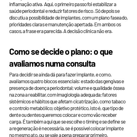
inflamação ativa. Aqui, o primeiro passo foi estabilizar a
saúde periodontal e reduzir fatores de risco. Só depois se
discutiu a possibilidade de implantes, com um plano faseado,
prioridades claras e manutenção apertada. Em ambos os
casos, a frase era parecida. A decisão clínica não era.
Como se decide o plano: o que
avaliamos numa consulta
Para decidir se ainda dá para fazer implante, e como,
avaliamos quatro blocos essenciais: estado das gengivas e
presença de doença periodontal; volume e qualidade óssea
na zona a reabilitar, com imagiologia adequada; fatores
sistémicos e hábitos que afetam cicatrização, como tabaco
e controlo metabólico; objetivo protético, isto é, que tipo de
dente ou dentes queremos colocar e como vão receber
carga. É também aqui que se escolhe o timing e se define se
a regeneração é necessária, se é possível colocar implante
no mesmo ato, ou se vale a pena preparar primeiro.