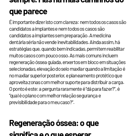
que parece
É importante dizer isto com clareza: nem todos os casos são
candidatos a implantes e nem todos os casos são
candidatos a implantes sem preparação. A medicina
dentária séria não vende inevitabilidades. Ainda assim, há
estratégias que, quando bem indicadas, permitem reabilitar
muitos casos com pouco osso. As mais comuns incluem
regeneração óssea guiada, enxertos em bloco em situações
selecionadas, elevação do seio maxilar quando a limitação é
no maxilar superior posterior, e planeamento protético que
aproveita zonas com melhor suporte para distribuir a carga.
O ponto é este: a pergunta raramente é “dá para fazer?”, é
“qual é o plano com melhor relação segurança e
previsibilidade para o meu caso?”.
Regeneração óssea: o que
significa e o que esperar