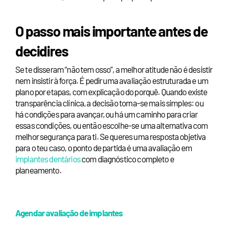
O passo mais importante antes de
decidires
Se te disseram “não tem osso”, a melhor atitude não é desistir
nem insistir à força. É pedir uma avaliação estruturada e um
plano por etapas, com explicação do porquê. Quando existe
transparência clínica, a decisão torna-se mais simples: ou
há condições para avançar, ou há um caminho para criar
essas condições, ou então escolhe-se uma alternativa com
melhor segurança para ti. Se queres uma resposta objetiva
para o teu caso, o ponto de partida é uma avaliação em
implantes dentários
com diagnóstico completo e
planeamento.
Agendar avaliação de implantes