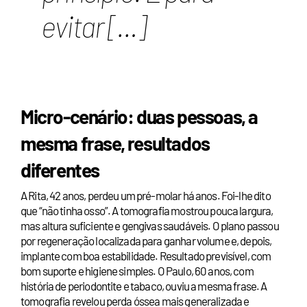
evitar […]
Micro-cenário: duas pessoas, a
mesma frase, resultados
diferentes
A Rita, 42 anos, perdeu um pré-molar há anos. Foi-lhe dito
que “não tinha osso”. A tomografia mostrou pouca largura,
mas altura suficiente e gengivas saudáveis. O plano passou
por regeneração localizada para ganhar volume e, depois,
implante com boa estabilidade. Resultado previsível, com
bom suporte e higiene simples. O Paulo, 60 anos, com
história de periodontite e tabaco, ouviu a mesma frase. A
tomografia revelou perda óssea mais generalizada e