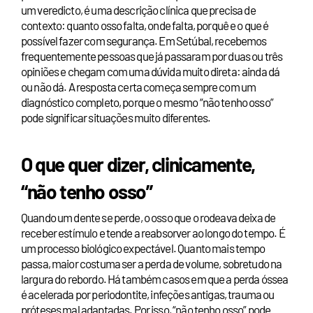
um veredicto, é uma descrição clínica que precisa de
contexto: quanto osso falta, onde falta, porquê e o que é
possível fazer com segurança. Em Setúbal, recebemos
frequentemente pessoas que já passaram por duas ou três
opiniões e chegam com uma dúvida muito direta: ainda dá
ou não dá. A resposta certa começa sempre com um
diagnóstico completo, porque o mesmo “não tenho osso”
pode significar situações muito diferentes.
O que quer dizer, clinicamente,
“não tenho osso”
Quando um dente se perde, o osso que o rodeava deixa de
receber estímulo e tende a reabsorver ao longo do tempo. É
um processo biológico expectável. Quanto mais tempo
passa, maior costuma ser a perda de volume, sobretudo na
largura do rebordo. Há também casos em que a perda óssea
é acelerada por periodontite, infeções antigas, trauma ou
próteses mal adaptadas. Por isso, “não tenho osso” pode