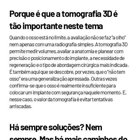
Porque é que a tomografia 3D é
tão importante neste tema
Quando o osso está no limite, a avaliação não se faz “a olho”
nem apenas com uma radiografia simples. A tomografia 3D
permite medir volumes, avaliar a anatomia e planear com
precisão o posicionamento do implante, a necessidade de
regeneração e o tipo de abordagem cirúrgica mais indicada.
É também aqui que se descobre, por vezes, que o “não tem
osso” era uma generalização apressada. Outras vezes
confirma-se que o osso é realmente insuficiente para
colocar um implante com segurança naquele momento. E,
nesse caso, o valor da tomografia é evitar tentativas
arriscadas.
Há sempre soluções? Nem
sempre. Mas há mais caminhos do