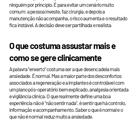
ninguém por princípio. É para evitar um cenário muito
comum: a pessoa investe, faz cirurgia, e depois a
manutenção não acompanha, o risco aumenta e o resultado
fica instável. A decisão deve ser partilhada e realista.
O que costuma assustar mais e
como se gere clinicamente
A palavra “enxerto” costuma ser a que desencadeia mais
ansiedade. É normal. Mas a maior parte dos desconfortos
associados a regeneração e a implantes é controlável com
um plano pós-operatório bem explicado, analgesia orientada
e vigilância clínica. O que realmente define uma boa
experiência não é “não sentir nada”, é sentir que há controlo,
informação e acompanhamento. Saber o que é normal e o
que não é normal reduz muito a ansiedade.