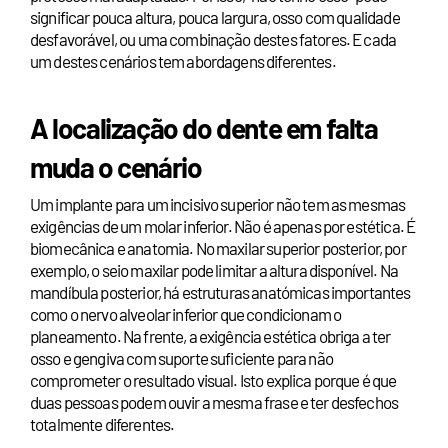
significar pouca altura, pouca largura, osso com qualidade
desfavorável, ou uma combinação destes fatores. E cada
um destes cenários tem abordagens diferentes.
A localização do dente em falta
muda o cenário
Um implante para um incisivo superior não tem as mesmas
exigências de um molar inferior. Não é apenas por estética. É
biomecânica e anatomia. No maxilar superior posterior, por
exemplo, o seio maxilar pode limitar a altura disponível. Na
mandíbula posterior, há estruturas anatómicas importantes
como o nervo alveolar inferior que condicionam o
planeamento. Na frente, a exigência estética obriga a ter
osso e gengiva com suporte suficiente para não
comprometer o resultado visual. Isto explica porque é que
duas pessoas podem ouvir a mesma frase e ter desfechos
totalmente diferentes.