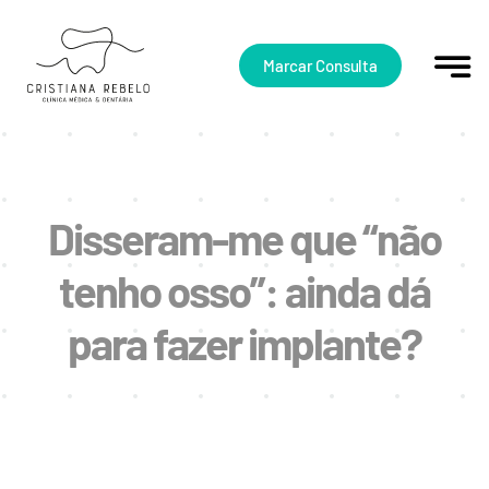
Skip
to
content
Marcar Consulta
Disseram-me que “não
tenho osso”: ainda dá
para fazer implante?