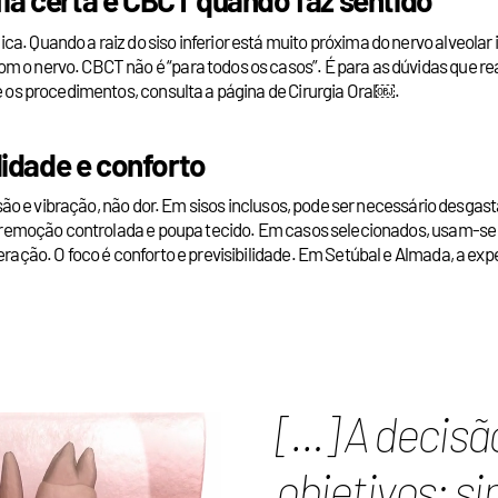
. Quando a raiz do siso inferior está muito próxima do nervo alveolar i
m o nervo. CBCT não é “para todos os casos”. É para as dúvidas que re
 e os procedimentos, consulta a página de Cirurgia Oral￼.
ilidade e conforto
ssão e vibração, não dor. Em sisos inclusos, pode ser necessário desgasta
uma remoção controlada e poupa tecido. Em casos selecionados, usam-se
peração. O foco é conforto e previsibilidade. Em Setúbal e Almada, a ex
[…] A decisão
objetivos: si