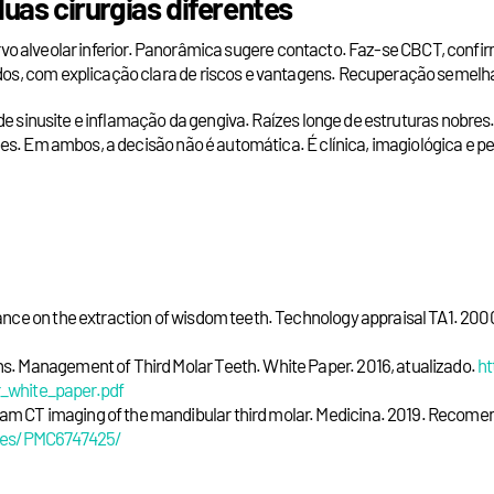
duas cirurgias diferentes
o nervo alveolar inferior. Panorâmica sugere contacto. Faz-se CBCT, co
, com explicação clara de riscos e vantagens. Recuperação semelhant
 de sinusite e inflamação da gengiva. Raízes longe de estruturas nobr
es. Em ambos, a decisão não é automática. É clínica, imagiológica e p
dance on the extraction of wisdom teeth. Technology appraisal TA1. 20
ns. Management of Third Molar Teeth. White Paper. 2016, atualizado.
ht
_white_paper.pdf
eam CT imaging of the mandibular third molar. Medicina. 2019. Recom
cles/PMC6747425/