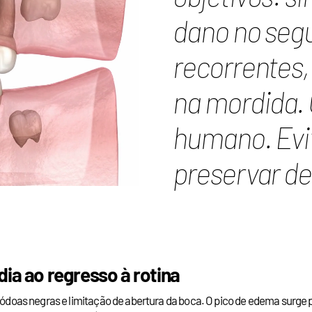
dano no segu
recorrentes,
na mordida. 
humano. Evit
preservar de
dia ao regresso à rotina
nódoas negras e limitação de abertura da boca. O pico de edema surge p