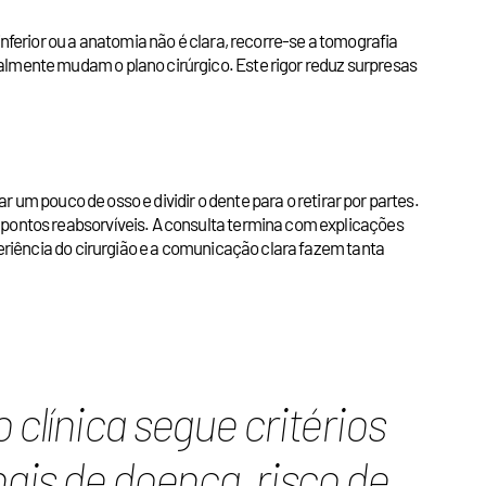
nferior ou a anatomia não é clara, recorre-se a tomografia
almente mudam o plano cirúrgico. Este rigor reduz surpresas
r um pouco de osso e dividir o dente para o retirar por partes.
 pontos reabsorvíveis. A consulta termina com explicações
periência do cirurgião e a comunicação clara fazem tanta
 clínica segue critérios
nais de doença, risco de