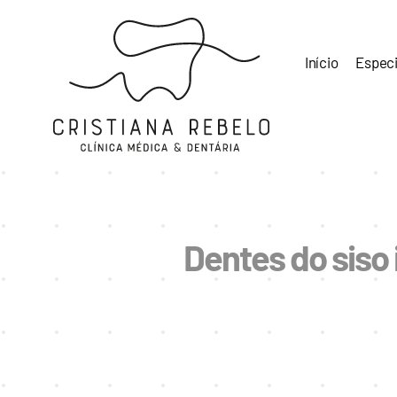
Skip
to
content
Início
Especi
Dentes do siso