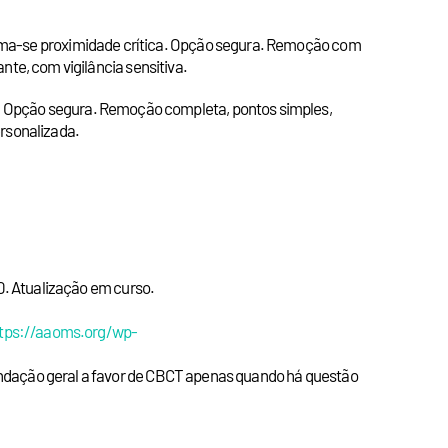
nfirma-se proximidade crítica. Opção segura. Remoção com
e, com vigilância sensitiva.
es. Opção segura. Remoção completa, pontos simples,
ersonalizada.
00. Atualização em curso.
tps://aaoms.org/wp-
endação geral a favor de CBCT apenas quando há questão